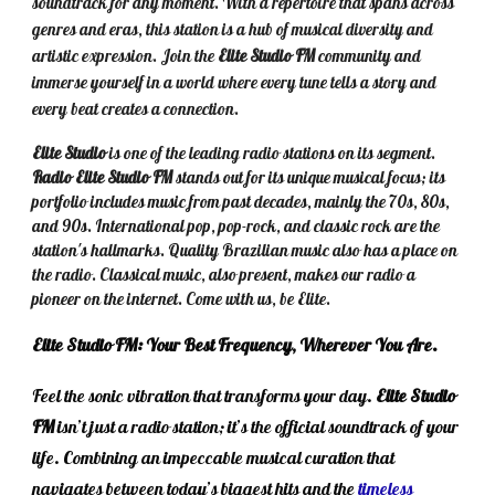
soundtrack for any moment. With a repertoire that spans across
genres and eras, this station is a hub of musical diversity and
artistic expression. Join the
Elite Studio FM
community and
immerse yourself in a world where every tune tells a story and
every beat creates a connection.
Elite Studio
is
one of the leading radio stations on its segment.
Radio Elite Studio FM
stands out for its unique musical focus; its
portfolio includes music from past decades, mainly the 70s, 80s,
and 90s. International pop, pop-rock, and classic rock are the
station's hallmarks. Quality Brazilian music also has a place on
the radio. Classical music, also present, makes our radio a
pioneer on the internet. Come with us, be Elite.
Elite Studio FM: Your Best Frequency, Wherever You Are.
Feel the sonic vibration that transforms your day.
Elite Studio
FM
isn’t just a radio station; it’s the official soundtrack of your
life. Combining an impeccable musical curation that
navigates between today’s biggest hits and the
timeless